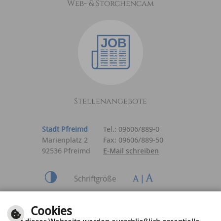
Web- & Storchencam
Stellenangebote
Stadt Pfreimd
Tel.: 09606/889-0
Marienplatz 2
Fax: 09606/889-50
92536 Pfreimd
E-Mail schreiben
Schriftgröße
Inhalt
|
Impressum
|
Cookies
Datenschutzerklärung