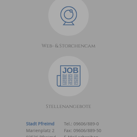
Web- & Storchencam
Stellenangebote
Stadt Pfreimd
Tel.: 09606/889-0
Marienplatz 2
Fax: 09606/889-50
92536 Pfreimd
E-Mail schreiben