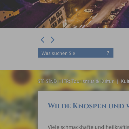
Prev
Next
SIE SIND HIER:
Tourismus & Kultur
|
Kul
Wilde Knospen und 
Viele schmackhafte und heilkräfti