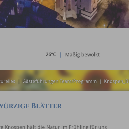
|
Mäßig bewölkt
26°C
turelles
|
Gästeführungen Team/Programm
|
Knospen_Bl
würzige Blätter
ge Knospen hält die Natur im Frühling für uns