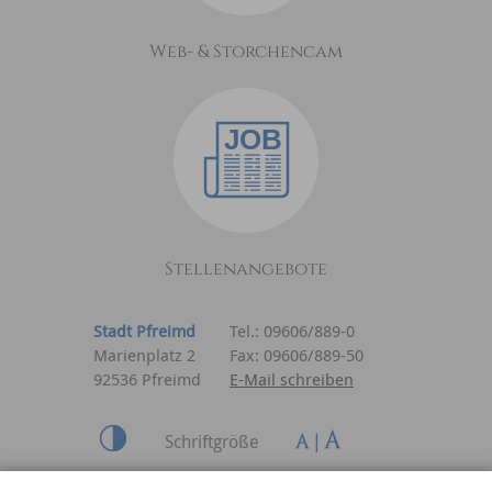
Web- & Storchencam
Stellenangebote
Stadt Pfreimd
Tel.: 09606/889-0
Marienplatz 2
Fax: 09606/889-50
92536 Pfreimd
E-Mail schreiben
Schriftgröße
Inhalt
|
Impressum
|