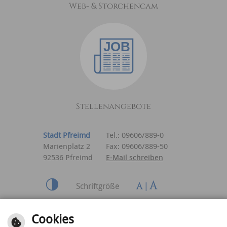
Web- & Storchencam
Stellenangebote
Stadt Pfreimd
Tel.: 09606/889-0
Marienplatz 2
Fax: 09606/889-50
92536 Pfreimd
E-Mail schreiben
Schriftgröße
Inhalt
|
Impressum
|
Cookies
Datenschutzerklärung