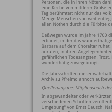
Personen, die in ihren Nöten dahi
eine Kirche von mittlerer Größe e
Tag berühmter: nicht nur das Vol
Menge Menschen von weit entlege
allen Nöthen durch die Fürbitte de
Deßwegen wurde im Jahre 1700 die
erbauet, in der das wunderthätige
Barbara auf dem Choraltar ruhet, 
anrufen, in ihren Angelegenheite
gefährlichen Todesängsten, Trost,
wunderthätig zuwegebringt.
Die Jahrsschriften dieser wahrha
Archiv zu Pfreimd annoch aufbewa
Quellenangabe: Mitgliedsbuch der
In abgewandelter oder verkürzter
verschiedenen Schriften veröffent
Umgebung" von Ernst Dausch, Nabb