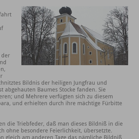
ahrt
uf
 der
end
en,
r
hnitztes Bildnis der heiligen Jungfrau und
gst abgehauten Baumes Stocke fanden. Sie
eren; und Mehrere verfügten sich zu diesem
bara, und erhielten durch ihre mächtige Fürbitte
en die Triebfeder, daß man dieses Bildniß in die
ch ohne besondere Feierlichkeit, übersetzte.
on gleich am anderen Tage das nämliche Bildniß