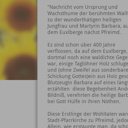
"Nachricht vom Ursprung und
Wachsthume der berühmten Wallf
zu der wunderthätigen heiligen
Jungfrau und Martyrin Barbara, a
dem Euxlberge nächst Pfreimd.
Es sind schon über 400 Jahre
verflossen, da auf dem Euxlberge,
dortmal noch eine waldichte Geg
war, einige Taglöhner Holz schlug
und (ohne Zweifel aus sonderbare
Schickung Gottes)ein aus Holz gesc
Blutzeugin Barbara auf eines län
erzählten diese Begebenheit And
Bildniß, verehrten die heilige Bar
bei Gott Hülfe in ihren Nöthen.
Diese Erstlinge der Wohltaten war
Stadt-Pfarrkirche zu Pfreimd, jedo
Allein, wie erstaunte man, da sch