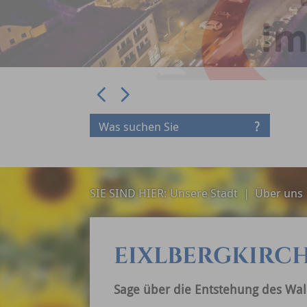
Prev
Next
SIE SIND HIER:
Unsere Stadt
|
Über uns
EIXLBERGKIRCH
Sage über die Entstehung des Wall