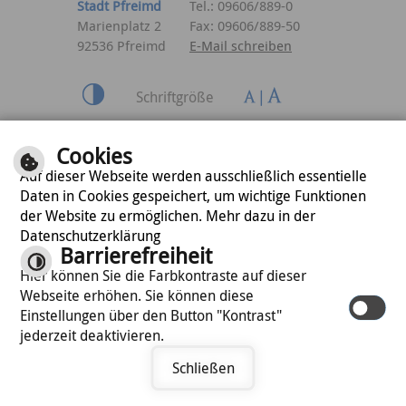
Stadt Pfreimd
Tel.: 09606/889-0
Marienplatz 2
Fax: 09606/889-50
92536 Pfreimd
E-Mail schreiben
Schriftgröße
Inhalt
|
Impressum
|
Cookies
Datenschutzerklärung
Auf dieser Webseite werden ausschließlich essentielle
Daten in Cookies gespeichert, um wichtige Funktionen
der Website zu ermöglichen. Mehr dazu in der
optimiert für
Datenschutzerklärung
mobile Endgeräte
Barrierefreiheit
Hier können Sie die Farbkontraste auf dieser
Webseite erhöhen. Sie können diese
©
cm city media GmbH
Einstellungen über den Button "Kontrast"
jederzeit deaktivieren.
Schließen
Termin vereinbaren