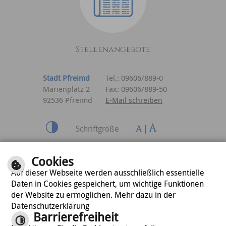
Stellenangebote
Stadt Pfreimd
Tel.: 09606/889-0
Marienplatz 2
Fax: 09606/889-50
92536 Pfreimd
E-Mail schreiben
Schriftgröße
Inhalt
|
Impressum
|
Cookies
Datenschutzerklärung
Auf dieser Webseite werden ausschließlich essentielle
Daten in Cookies gespeichert, um wichtige Funktionen
der Website zu ermöglichen. Mehr dazu in der
optimiert für
Datenschutzerklärung
mobile Endgeräte
Barrierefreiheit