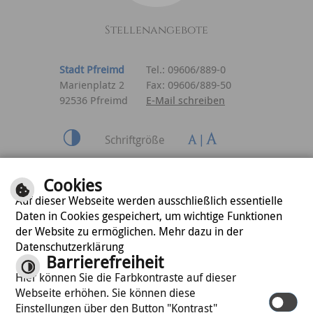
Stellenangebote
Stadt Pfreimd
Tel.: 09606/889-0
Marienplatz 2
Fax: 09606/889-50
92536 Pfreimd
E-Mail schreiben
Schriftgröße
Inhalt
|
Impressum
|
Cookies
Datenschutzerklärung
Auf dieser Webseite werden ausschließlich essentielle
Daten in Cookies gespeichert, um wichtige Funktionen
der Website zu ermöglichen. Mehr dazu in der
optimiert für
Datenschutzerklärung
mobile Endgeräte
Barrierefreiheit
Hier können Sie die Farbkontraste auf dieser
Webseite erhöhen. Sie können diese
©
cm city media GmbH
Einstellungen über den Button "Kontrast"