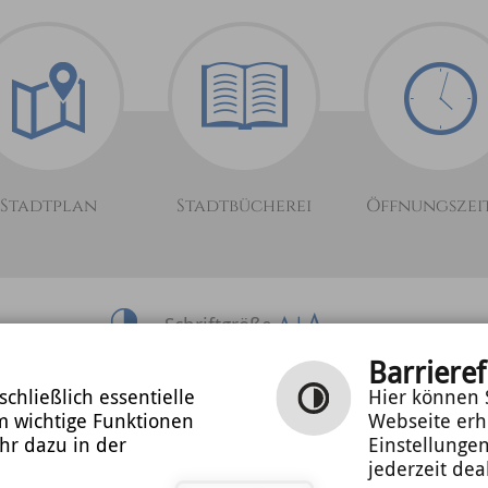
Stadtplan
Stadtbücherei
Öffnungszei
Schriftgröße
0
Barrieref
Inhalt
|
Impressum
|
Datenschutzerklärung
chließlich essentielle
Hier können S
m wichtige Funktionen
Webseite erh
hr dazu in der
Einstellunge
jederzeit dea