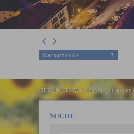
Prev
Next
SIE SIND HIER:
Wirtschaft
|
Impressum &
Suche