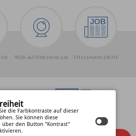
ten
Web- & Storchencam
Stellenangebote
optimiert für
mobile
reiheit
Endgeräte
ie die Farbkontraste auf dieser
öhen. Sie können diese
©
cm city media
n über den Button "Kontrast"
GmbH
ktivieren.