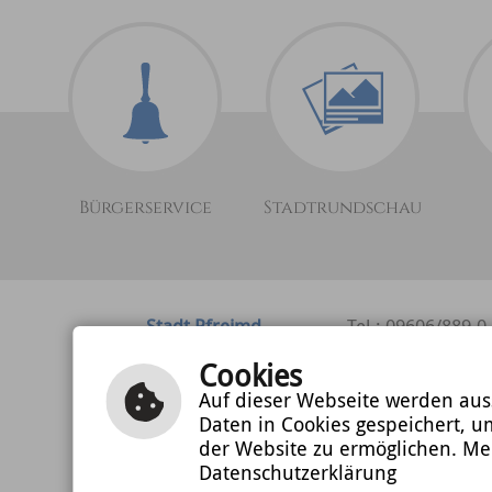
Bürgerservice
Stadtrundschau
Stadt Pfreimd
Tel.: 09606/889-0
Marienplatz 2
Fax: 09606/889-5
Cookies
92536 Pfreimd
E-Mail schreiben
Auf dieser Webseite werden auss
Daten in Cookies gespeichert, u
der Website zu ermöglichen. Me
Datenschutzerklärung