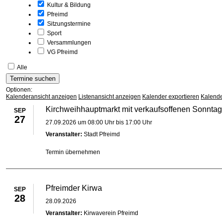
Kultur & Bildung
Pfreimd
Sitzungstermine
Sport
Versammlungen
VG Pfreimd
Alle
Optionen:
Kalenderansicht anzeigen
Listenansicht anzeigen
Kalender exportieren
Kalende
Kirchweihhauptmarkt mit verkaufsoffenen Sonntag
SEP
27
27.09.2026 um 08:00 Uhr bis 17:00 Uhr
Veranstalter:
Stadt Pfreimd
Termin übernehmen
Pfreimder Kirwa
SEP
28
28.09.2026
Veranstalter:
Kirwaverein Pfreimd