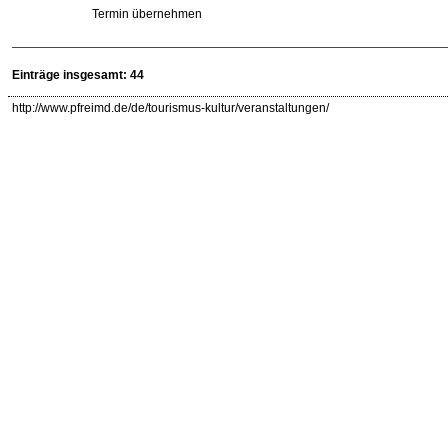
Termin übernehmen
Einträge insgesamt: 44
http://www.pfreimd.de/de/tourismus-kultur/veranstaltungen/