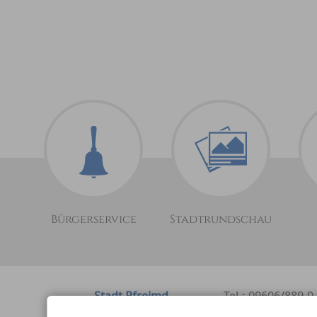
Bürgerservice
Stadtrundschau
Stadt Pfreimd
Tel.: 09606/889-0
Marienplatz 2
Fax: 09606/889-5