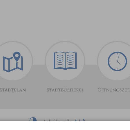
Stadtplan
Stadtbücherei
Öffnungszei
Schriftgröße
0