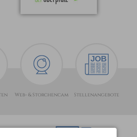
ten
Web- & Storchencam
Stellenangebote
optimiert für