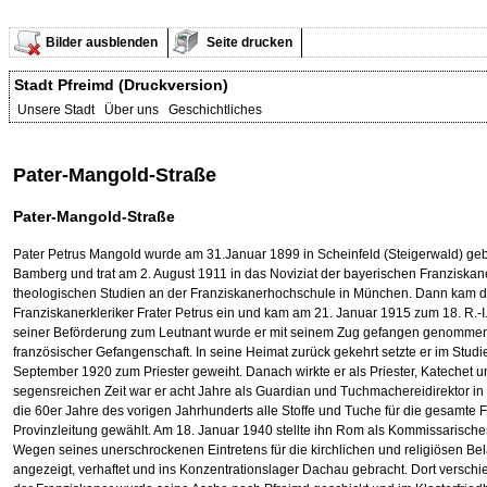
Bilder ausblenden
Seite drucken
Stadt Pfreimd (Druckversion)
Unsere Stadt Über uns Geschichtliches
Pater-Mangold-Straße
Pater-Mangold-Straße
Pater Petrus Mangold wurde am 31.Januar 1899 in Scheinfeld (Steigerwald) ge
Bamberg und trat am 2. August 1911 in das Noviziat der bayerischen Franziskan
theologischen Studien an der Franziskanerhochschule in München. Dann kam de
Franziskanerkleriker Frater Petrus ein und kam am 21. Januar 1915 zum 18. R.-I
seiner Beförderung zum Leutnant wurde er mit seinem Zug gefangen genommen 
französischer Gefangenschaft. In seine Heimat zurück gekehrt setzte er im Stud
September 1920 zum Priester geweiht. Danach wirkte er als Priester, Katechet u
segensreichen Zeit war er acht Jahre als Guardian und Tuchmachereidirektor in 
die 60er Jahre des vorigen Jahrhunderts alle Stoffe und Tuche für die gesamte Fr
Provinzleitung gewählt. Am 18. Januar 1940 stellte ihn Rom als Kommissarischen
Wegen seines unerschrockenen Eintretens für die kirchlichen und religiösen 
angezeigt, verhaftet und ins Konzentrationslager Dachau gebracht. Dort verschie