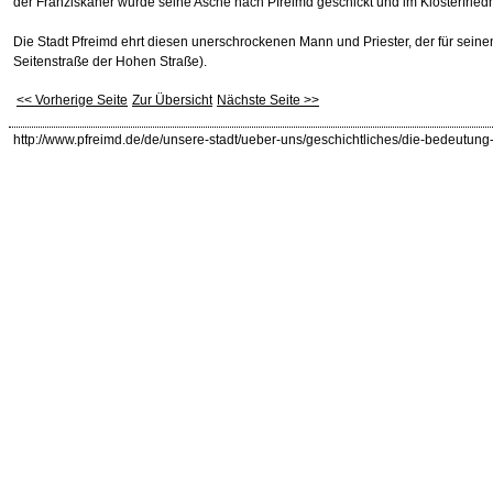
der Franziskaner wurde seine Asche nach Pfreimd geschickt und im Klosterfriedh
Die Stadt Pfreimd ehrt diesen unerschrockenen Mann und Priester, der für seine
Seitenstraße der Hohen Straße).
<< Vorherige Seite
Zur Übersicht
Nächste Seite >>
http://www.pfreimd.de/de/unsere-stadt/ueber-uns/geschichtliches/die-bedeutun