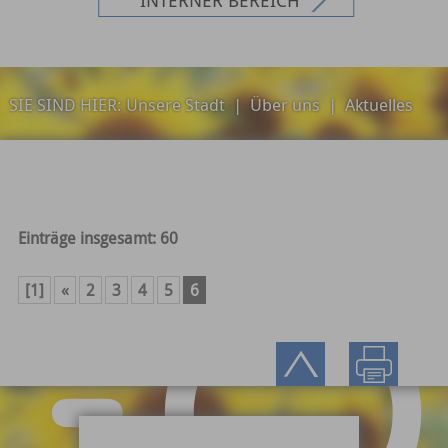
SIE SIND HIER:
Unsere Stadt
|
Über uns
|
Aktuelles
Einträge insgesamt: 60
[1]
«
2
3
4
5
6