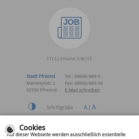
Stellenangebote
Stadt Pfreimd
Tel.: 09606/889-0
Marienplatz 2
Fax: 09606/889-50
92536 Pfreimd
E-Mail schreiben
Schriftgröße
Inhalt
|
Impressum
|
Cookies
Datenschutzerklärung
Auf dieser Webseite werden ausschließlich essentielle