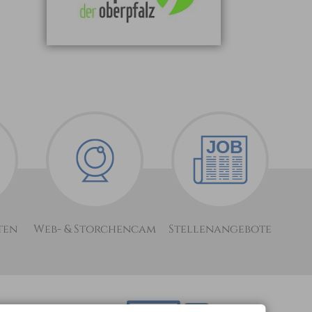
ten
Web- & Storchencam
Stellenangebote
optimiert für