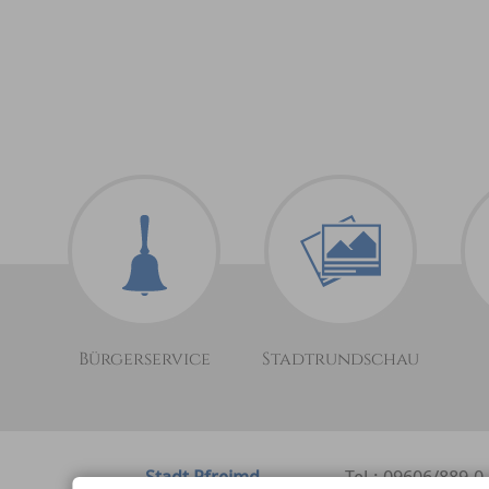
Bürgerservice
Stadtrundschau
Stadt Pfreimd
Tel.: 09606/889-0