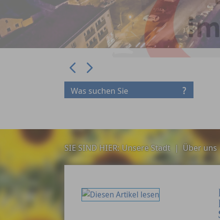
Prev
Next
SIE SIND HIER:
Unsere Stadt
|
Über uns