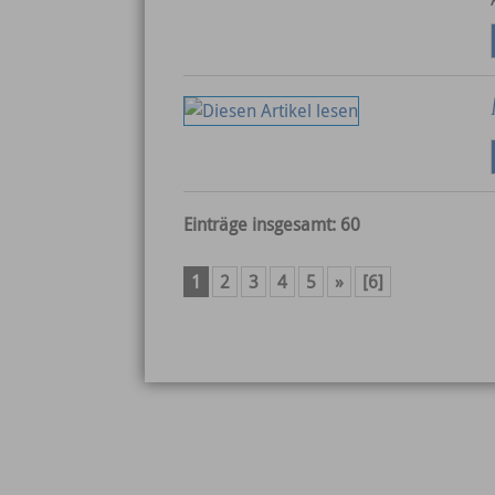
Einträge insgesamt: 60
1
2
3
4
5
»
[6]